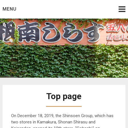
Skip
MENU
to
content
Top page
On December 18, 2019, the Shinsoen Group, which has
two stores in Kamakura, Shonan Shirasu and